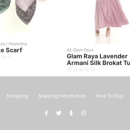
am Raya
All
,
Glam Raya
m Raya Purple Armani
Glam Raya Lavende
 Brokat Sifon
Armani Silk Brokat 
☆
☆
☆
☆
☆
☆
☆
☆
Shopping
Shipping Information
How To Buy