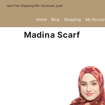
Get Free Shipping Min. Purchase 300K
Home
Blog
Shopping
My Accoun
Madina Scarf