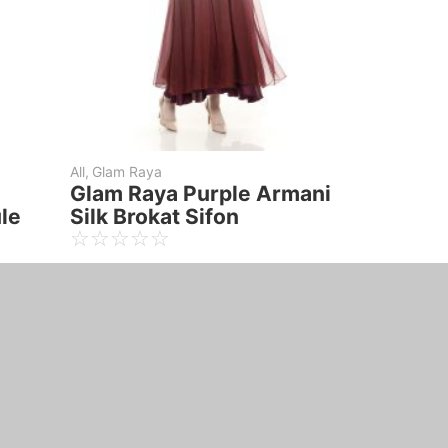
All
,
Glam Raya
All
,
Glam R
r
Glam Raya Purple Armani
Glam R
Tule
Silk Brokat Tule
Armani
☆
☆
☆
☆
☆
☆
☆
☆