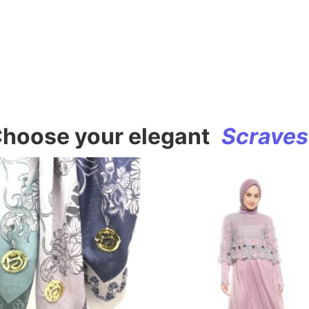
hoose your elegant
S
c
r
a
v
e
s