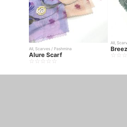
All
,
Glam Raya
All
,
Gl
Glam Raya Lavender
Gla
Armani Silk Brokat Tule
Silk
☆
☆
☆
☆
☆
☆
☆