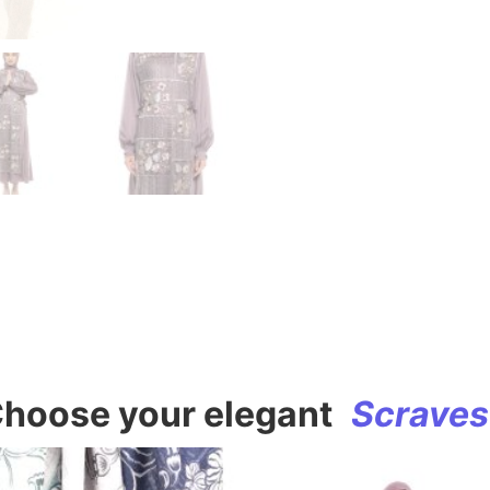
hoose your elegant
S
c
r
a
v
e
s