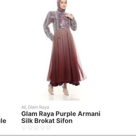
,
Glam Raya
All
,
Glam Raya
lam Raya Lavender
Glam Raya Dusty
rmani Silk Brokat Tule
Armani Silk Brok
☆
☆
☆
☆
☆
☆
☆
☆
☆
☆