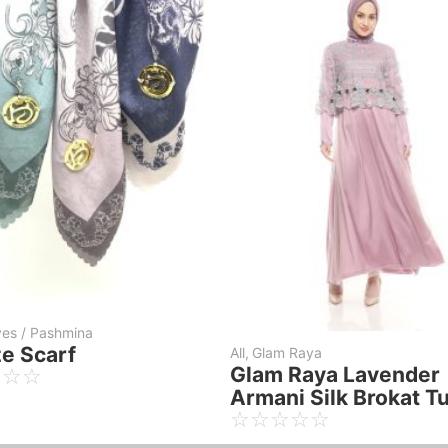
All
,
Glam Raya
All
vender
Glam Raya Purple Armani
G
rokat Tule
Silk Brokat Tule
A
☆
☆
☆
☆
☆