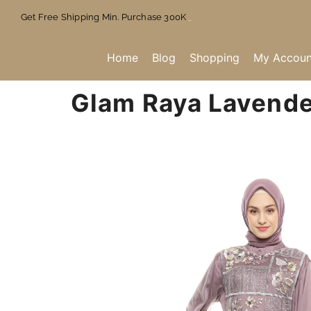
Get Free Shipping Min. Purchase 300K
Home
Blog
Shopping
My Accoun
Glam Raya Lavender