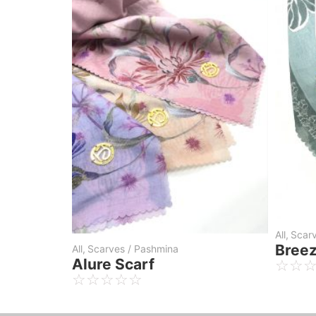
All
,
Glam Raya
All
,
Glam Raya
Glam Raya Purple Armani
Glam Raya La
Silk Brokat Sifon
Armani Silk B
☆
☆
☆
☆
☆
☆
☆
☆
☆
☆