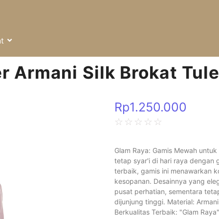
t
 Armani Silk Brokat Tul
Rp
1.250.000
☆
☆
☆
☆
☆
Glam Raya: Gamis Mewah untuk 
tetap syar'i di hari raya dengan
terbaik, gamis ini menawarkan
kesopanan. Desainnya yang el
pusat perhatian, sementara tet
dijunjung tinggi.
Material: Armani
Berkualitas Terbaik: "Glam Raya