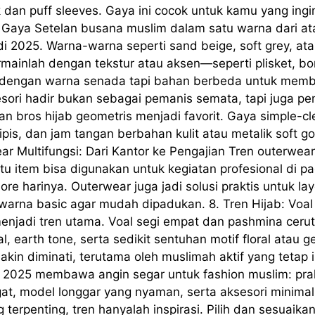
 dan puff sleeves. Gaya ini cocok untuk kamu yang ingi
 Gaya Setelan busana muslim dalam satu warna dari a
 2025. Warna-warna seperti sand beige, soft grey, a
ermainlah dengan tekstur atau aksen—seperti plisket, bo
 dengan warna senada tapi bahan berbeda untuk member
esori hadir bukan sebagai pemanis semata, tapi juga p
dan bros hijab geometris menjadi favorit. Gaya simple-c
ipis, dan jam tangan berbahan kulit atau metalik soft g
r Multifungsi: Dari Kantor ke Pengajian Tren outerwear 
tu item bisa digunakan untuk kegiatan profesional di pag
re harinya. Outerwear juga jadi solusi praktis untuk lay
-warna basic agar mudah dipadukan. 8. Tren Hijab: Voa
enjadi tren utama. Voal segi empat dan pashmina cerut
l, earth tone, serta sedikit sentuhan motif floral atau 
in diminati, terutama oleh muslimah aktif yang tetap i
un 2025 membawa angin segar untuk fashion muslim: pra
at, model longgar yang nyaman, serta aksesori minima
 terpenting, tren hanyalah inspirasi. Pilih dan sesuai