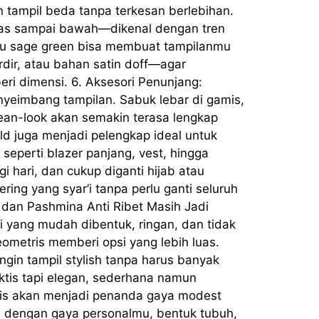
n tampil beda tanpa terkesan berlebihan.
tas sampai bawah—dikenal dengan tren
tau sage green bisa membuat tampilanmu
rdir, atau bahan satin doff—agar
i dimensi. 6. Aksesori Penunjang:
enyeimbang tampilan. Sabuk lebar di gamis,
lean-look akan semakin terasa lengkap
old juga menjadi pelengkap ideal untuk
seperti blazer panjang, vest, hingga
i hari, dan cukup diganti hijab atau
ering yang syar’i tanpa perlu ganti seluruh
l dan Pashmina Anti Ribet Masih Jadi
i yang mudah dibentuk, ringan, dan tidak
geometris memberi opsi yang lebih luas.
ngin tampil stylish tanpa harus banyak
ktis tapi elegan, sederhana namun
lis akan menjadi penanda gaya modest
kan dengan gaya personalmu, bentuk tubuh,