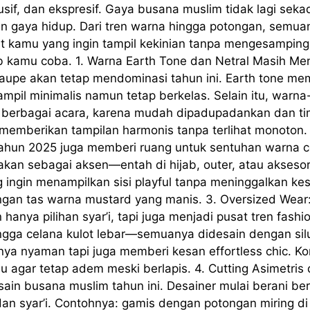
sif, dan ekspresif. Gaya busana muslim tidak lagi seka
an gaya hidup. Dari tren warna hingga potongan, sem
at kamu yang ingin tampil kekinian tanpa mengesampingka
 kamu coba. 1. Warna Earth Tone dan Netral Masih Me
an taupe akan tetap mendominasi tahun ini. Earth tone 
mpil minimalis namun tetap berkelas. Selain itu, warna-
 berbagai acara, karena mudah dipadupadankan dan tim
memberikan tampilan harmonis tanpa terlihat monoton. 
 tahun 2025 juga memberi ruang untuk sentuhan warna c
gunakan sebagai aksen—entah di hijab, outer, atau akse
ng ingin menampilkan sisi playful tanpa meninggalkan 
dengan tas warna mustard yang manis. 3. Oversized Wea
anya pilihan syar’i, tapi juga menjadi pusat tren fashi
ingga celana kulot lebar—semuanya didesain dengan si
anya nyaman tapi juga memberi kesan effortless chic. 
u agar tetap adem meski berlapis. 4. Cutting Asimetris da
sain busana muslim tahun ini. Desainer mulai berani ber
an syar’i. Contohnya: gamis dengan potongan miring di