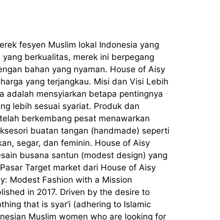
erek fesyen Muslim lokal Indonesia yang
yang berkualitas, merek ini berpegang
at dengan bahan yang nyaman. House of Aisy
arga yang terjangkau. Misi dan Visi Lebih
nya adalah mensyiarkan betapa pentingnya
g lebih sesuai syariat. Produk dan
ya telah berkembang pesat menawarkan
aksesori buatan tangan (handmade) seperti
an, segar, dan feminin. House of Aisy
esain busana santun (modest design) yang
Pasar Target market dari House of Aisy
y: Modest Fashion with a Mission
ished in 2017. Driven by the desire to
hing that is syar’i (adhering to Islamic
donesian Muslim women who are looking for