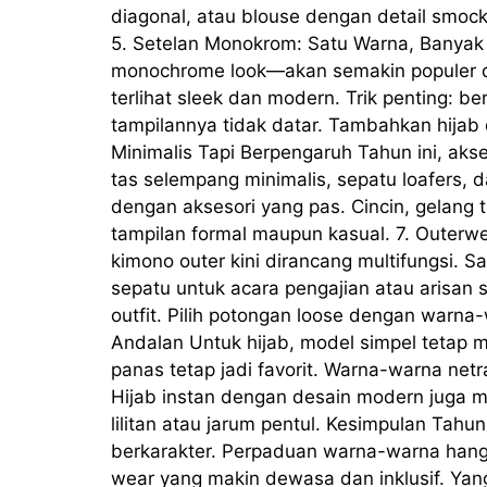
diagonal, atau blouse dengan detail smock
5. Setelan Monokrom: Satu Warna, Banyak
monochrome look—akan semakin populer di
terlihat sleek dan modern. Trik penting: b
tampilannya tidak datar. Tambahkan hijab
Minimalis Tapi Berpengaruh Tahun ini, aks
tas selempang minimalis, sepatu loafers, 
dengan aksesori yang pas. Cincin, gelang t
tampilan formal maupun kasual. 7. Outerwea
kimono outer kini dirancang multifungsi. Sa
sepatu untuk acara pengajian atau arisan so
outfit. Pilih potongan loose dengan warna
Andalan Untuk hijab, model simpel tetap m
panas tetap jadi favorit. Warna-warna netra
Hijab instan dengan desain modern juga mak
lilitan atau jarum pentul. Kesimpulan Tah
berkarakter. Perpaduan warna-warna hang
wear yang makin dewasa dan inklusif. Yang