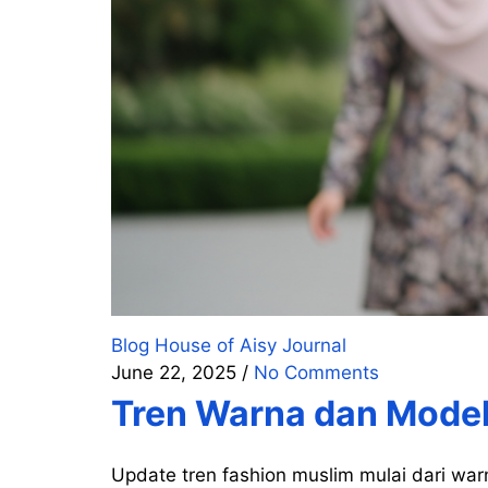
Blog
House of Aisy Journal
June 22, 2025
/
No Comments
Tren Warna dan Mode
Update tren fashion muslim mulai dari wa