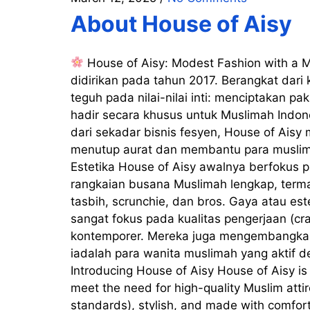
About House of Aisy
House of Aisy: Modest Fashion with a M
didirikan pada tahun 2017. Berangkat dar
teguh pada nilai-nilai inti: menciptakan p
hadir secara khusus untuk Muslimah Indon
dari sekadar bisnis fesyen, House of Aisy
menutup aurat dan membantu para muslimah
Estetika House of Aisy awalnya berfokus 
rangkaian busana Muslimah lengkap, terma
tasbih, scrunchie, dan bros. Gaya atau es
sangat fokus pada kualitas pengerjaan (c
kontemporer. Mereka juga mengembangkan mo
iadalah para wanita muslimah yang aktif 
Introducing House of Aisy House of Aisy is
meet the need for high-quality Muslim attir
standards), stylish, and made with comfor