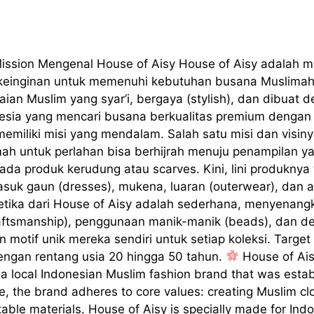
ission Mengenal House of Aisy House of Aisy adalah m
i keinginan untuk memenuhi kebutuhan busana Muslimah 
akaian Muslim yang syar’i, bergaya (stylish), dan dibu
esia yang mencari busana berkualitas premium dengan h
 memiliki misi yang mendalam. Salah satu misi dan visi
 untuk perlahan bisa berhijrah menuju penampilan yan
pada produk kerudung atau scarves. Kini, lini produkn
suk gaun (dresses), mukena, luaran (outerwear), dan 
tetika dari House of Aisy adalah sederhana, menyenangk
raftsmanship), penggunaan manik-manik (beads), dan d
tif unik mereka sendiri untuk setiap koleksi. Target 
dengan rentang usia 20 hingga 50 tahun.
House of Ais
 a local Indonesian Muslim fashion brand that was establ
e, the brand adheres to core values: creating Muslim clot
table materials. House of Aisy is specially made for In