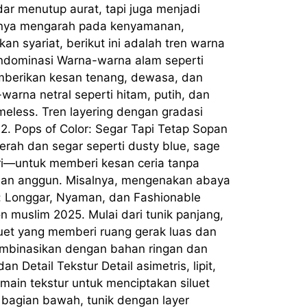
dar menutup aurat, tapi juga menjadi
uanya mengarah pada kenyamanan,
n syariat, berikut ini adalah tren warna
ndominasi Warna-warna alam seperti
memberikan kesan tenang, dewasa, dan
warna netral seperti hitam, putih, dan
eless. Tren layering dengan gradasi
2. Pops of Color: Segar Tapi Tetap Sopan
erah dan segar seperti dusty blue, sage
sori—untuk memberi kesan ceria tanpa
kesan anggun. Misalnya, mengenakan abaya
r: Longgar, Nyaman, dan Fashionable
on muslim 2025. Mulai dari tunik panjang,
luet yang memberi ruang gerak luas dan
Kombinasikan dengan bahan ringan dan
n Detail Tekstur Detail asimetris, lipit,
main tekstur untuk menciptakan siluet
 bagian bawah, tunik dengan layer