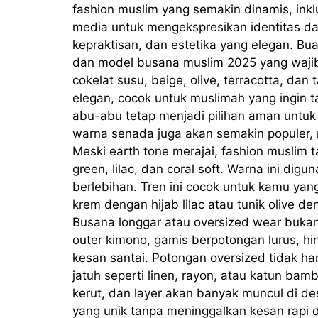
fashion muslim yang semakin dinamis, inklu
media untuk mengekspresikan identitas d
kepraktisan, dan estetika yang elegan. Bu
dan model busana muslim 2025 yang wajib
cokelat susu, beige, olive, terracotta, d
elegan, cocok untuk muslimah yang ingin ta
abu-abu tetap menjadi pilihan aman untuk
warna senada juga akan semakin populer, 
Meski earth tone merajai, fashion muslim
green, lilac, dan coral soft. Warna ini di
berlebihan. Tren ini cocok untuk kamu ya
krem dengan hijab lilac atau tunik olive 
Busana longgar atau oversized wear bukan h
outer kimono, gamis berpotongan lurus, h
kesan santai. Potongan oversized tidak h
jatuh seperti linen, rayon, atau katun bamb
kerut, dan layer akan banyak muncul di de
yang unik tanpa meninggalkan kesan rapi d