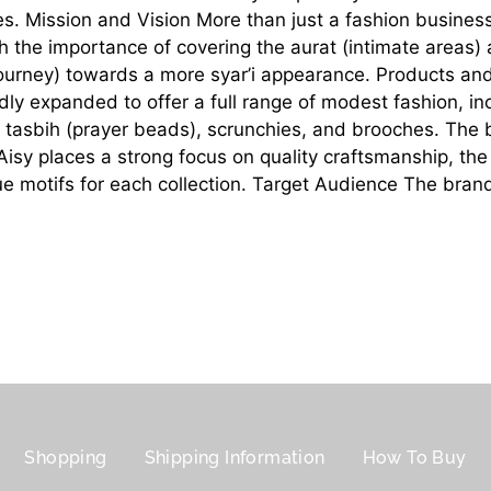
ces. Mission and Vision More than just a fashion busine
ach the importance of covering the aurat (intimate area
/journey) towards a more syar’i appearance. Products and
idly expanded to offer a full range of modest fashion, i
asbih (prayer beads), scrunchies, and brooches. The br
 Aisy places a strong focus on quality craftsmanship, 
ue motifs for each collection. Target Audience The br
Shopping
Shipping Information
How To Buy